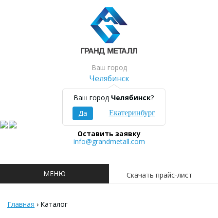
Ваш город
Челябинск
8 (351) 700 04 08
Ваш город
Челябинск
?
Заказать звонок
Да
Екатеринбург
Оставить заявку
info@grandmetall.com
МЕНЮ
Скачать прайс-лист
Главная
›
Каталог