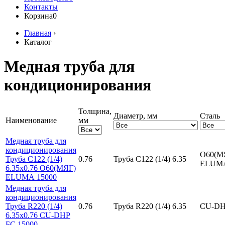
Контакты
Корзина
0
Главная
›
Каталог
Медная труба для
кондиционирования
Толщина,
Диаметр, мм
Сталь
Наименование
мм
Медная труба для
кондиционирования
О60(М
Труба C122 (1/4)
0.76
Труба C122 (1/4) 6.35
ЕLUМ
6.35х0.76 О60(МЯГ)
ЕLUМА 15000
Медная труба для
кондиционирования
Труба R220 (1/4)
0.76
Труба R220 (1/4) 6.35
CU-DH
6.35х0.76 CU-DHP
БС 15000