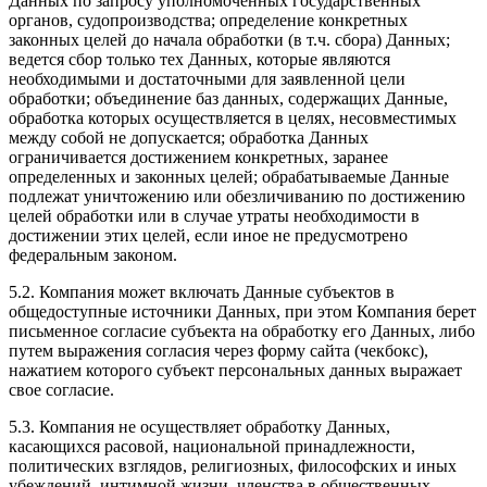
Данных по запросу уполномоченных государственных
органов, судопроизводства; определение конкретных
законных целей до начала обработки (в т.ч. сбора) Данных;
ведется сбор только тех Данных, которые являются
необходимыми и достаточными для заявленной цели
обработки; объединение баз данных, содержащих Данные,
обработка которых осуществляется в целях, несовместимых
между собой не допускается; обработка Данных
ограничивается достижением конкретных, заранее
определенных и законных целей; обрабатываемые Данные
подлежат уничтожению или обезличиванию по достижению
целей обработки или в случае утраты необходимости в
достижении этих целей, если иное не предусмотрено
федеральным законом.
5.2. Компания может включать Данные субъектов в
общедоступные источники Данных, при этом Компания берет
письменное согласие субъекта на обработку его Данных, либо
путем выражения согласия через форму сайта (чекбокс),
нажатием которого субъект персональных данных выражает
свое согласие.
5.3. Компания не осуществляет обработку Данных,
касающихся расовой, национальной принадлежности,
политических взглядов, религиозных, философских и иных
убеждений, интимной жизни, членства в общественных