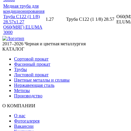
Медная труба для
кондиционирования
Труба C122 (1 1/8)
О60(М
1.27
Труба C122 (1 1/8) 28.57
28.57х1.27
ЕLUМ
О60(МЯГ) ЕLUМА
3000
2017–2026 Черная и цветная металлургия
КАТАЛОГ
Сортовой прокат
Фасонный прокат
Трубы
Листовой прокат
Цветные металлы и сплавы
Нержавеющая сталь
Метизы
Производство
О КОМПАНИИ
О нас
Фотогалерея
Вакансии