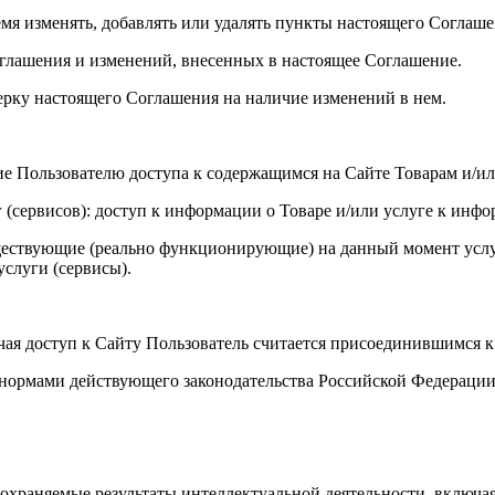
ремя изменять, добавлять или удалять пункты настоящего Соглаш
оглашения и изменений, внесенных в настоящее Соглашение.
верку настоящего Соглашения на наличие изменений в нем.
ие Пользователю доступа к содержащимся на Сайте Товарам и/и
 (сервисов): доступ к информации о Товаре и/или услуге к инф
уществующие (реально функционирующие) на данный момент услу
слуги (сервисы).
учая доступ к Сайту Пользователь считается присоединившимся 
я нормами действующего законодательства Российской Федераци
ь охраняемые результаты интеллектуальной деятельности, включа