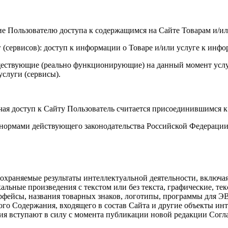
ие Пользователю доступа к содержащимся на Сайте Товарам и/и
 (сервисов): доступ к информации о Товаре и/или услуге к инф
уществующие (реально функционирующие) на данный момент услу
слуги (сервисы).
учая доступ к Сайту Пользователь считается присоединившимся 
я нормами действующего законодательства Российской Федераци
ь охраняемые результаты интеллектуальной деятельности, включа
альные произведения с текстом или без текста, графические, те
фейсы, названия товарных знаков, логотипы, программы для ЭВМ
о Содержания, входящего в состав Сайта и другие объекты инте
ия вступают в силу с момента публикации новой редакции Согл