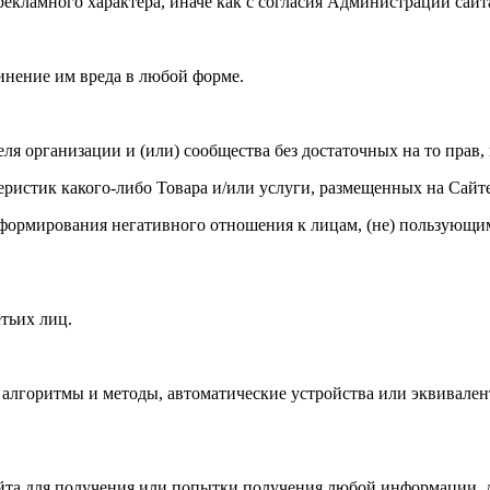
рекламного характера, иначе как с согласия Администрации сайт
инение им вреда в любой форме.
теля организации и (или) сообщества без достаточных на то прав, 
теристик какого-либо Товара и/или услуги, размещенных на Сайте
кже формирования негативного отношения к лицам, (не) пользую
тьих лиц.
, алгоритмы и методы, автоматические устройства или эквивале
йта для получения или попытки получения любой информации, 