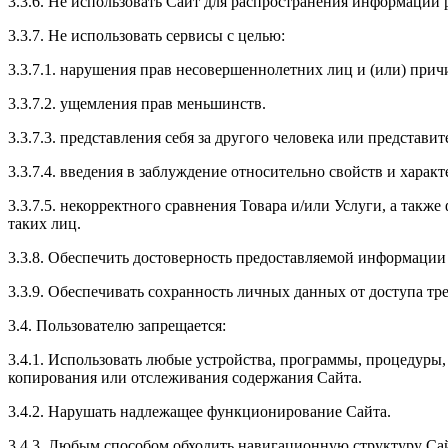
3.3.6. Не использовать Сайт для распространения информации 
3.3.7. Не использовать сервисы с целью:
3.3.7.1. нарушения прав несовершеннолетних лиц и (или) прич
3.3.7.2. ущемления прав меньшинств.
3.3.7.3. представления себя за другого человека или представи
3.3.7.4. введения в заблуждение относительно свойств и харак
3.3.7.5. некорректного сравнения Товара и/или Услуги, а та
таких лиц.
3.3.8. Обеспечить достоверность предоставляемой информации
3.3.9. Обеспечивать сохранность личных данных от доступа тре
3.4. Пользователю запрещается:
3.4.1. Использовать любые устройства, программы, процедуры
копирования или отслеживания содержания Сайта.
3.4.2. Нарушать надлежащее функционирование Сайта.
3.4.3. Любым способом обходить навигационную структуру Са