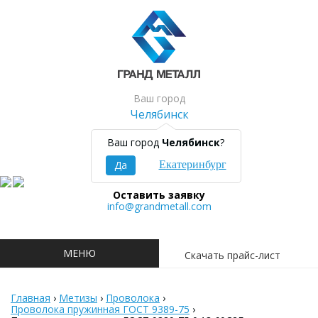
Ваш город
Челябинск
8 (351) 700 04 08
Ваш город
Челябинск
?
Заказать звонок
Да
Екатеринбург
Оставить заявку
info@grandmetall.com
МЕНЮ
Скачать прайс-лист
Главная
›
Метизы
›
Проволока
›
Проволока пружинная ГОСТ 9389-75
›