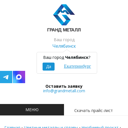
Ваш город
Челябинск
8 (351) 700 04 08
Ваш город
Челябинск
?
Заказать звонок
Да
Екатеринбург
Оставить заявку
info@grandmetall.com
МЕНЮ
Скачать прайс-лист
Главная
›
Цветные металлы и сплавы
›
Ниобиевый прокат
›